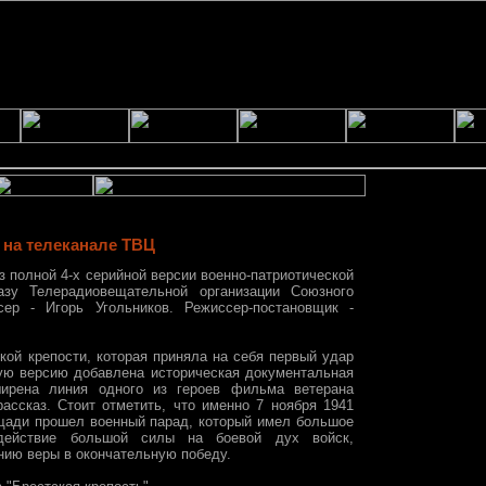
 на телеканале ТВЦ
з полной 4-х серийной версии военно-патриотической
азу Телерадиовещательной организации Союзного
ер - Игорь Угольников. Режиссер-постановщик -
кой крепости, которая приняла на себя первый удар
ную версию добавлена историческая документальная
ирена линия одного из героев фильма ветерана
ассказ. Стоит отметить, что именно 7 ноября 1941
ощади прошел военный парад, который имел большое
здействие большой силы на боевой дух войск,
нию веры в окончательную победу.