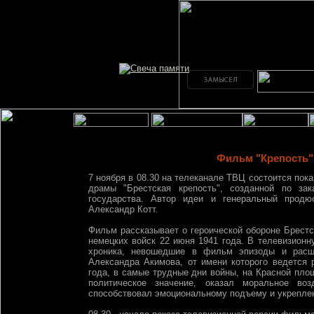
Фильм "Крепость"
7 ноября в 08.30 на телеканале ТВЦ состоится пока
драмы "Брестская крепость", созданной по зак
государства. Автор идеи и генеральный продюс
Александр Котт.
Фильм рассказывает о героической обороне Брестс
немецких войск 22 июня 1941 года. В телевизион
хроника, невошедшие в фильм эпизоды и расш
Александра Акимова, от имени которого ведется р
года, в самые трудные дни войны, на Красной пл
политическое значение, оказал моральное во
способствовал эмоциональному подъему и укрепле